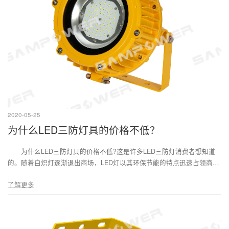
2020-05-25
为什么LED三防灯具的价格不低？
为什么LED三防灯具的价格不低?这是许多LED三防灯消费者想知道
的。随着白炽灯逐渐退出商场，LED灯以其环保节能的特点迅速占领商
场。也因为它的高价格，它失去了大部分的购物中心。目前，LED灯的市
了解更多
场份额约为一半，但一直未能突破。虽然节能灯等灯具有竞争，但根本原
因仍然是价格高。