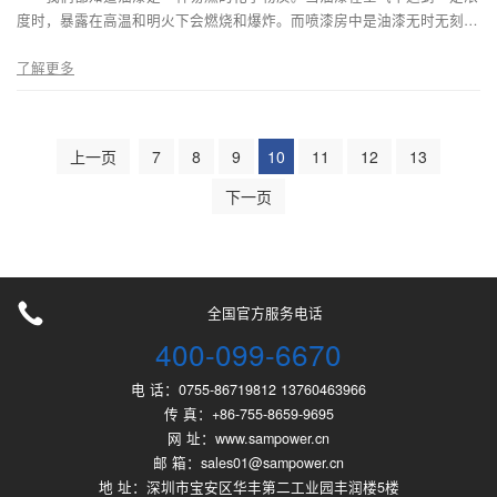
度时，暴露在高温和明火下会燃烧和爆炸。而喷漆房中是油漆无时无刻不
存在的场所。那么为什么喷漆房要采用LED防爆灯？
了解更多
上一页
7
8
9
10
11
12
13
下一页
全国官方服务电话
400-099-6670
电 话：0755-86719812 13760463966
传 真：+86-755-8659-9695
网 址：www.sampower.cn
邮 箱：sales01@sampower.cn
地 址：深圳市宝安区华丰第二工业园丰润楼5楼