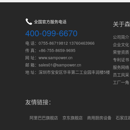
全国官方服务电话
关于
400-099-6670
公司简介
电 话：0755-86719812 13760463966
企业文化
传 真：+86-755-8659-9695
荣誉资质
网 址：www.sampower.cn
专利证书
邮 箱：sales01@sampower.cn
服务网络
地 址：深圳市宝安区华丰第二工业园丰润楼5楼
员工风采
工厂一角
友情链接：
阿里巴巴旗舰店
京东旗舰店
商用厨房设备
石家庄