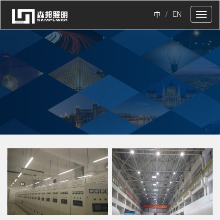
中
/
EN
Toggl
naviga